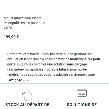
Rupture de stock
Moustiquaire coulissante
recoupable en alu pour baie
vitrée
199,90 €
Protégez votre intérieur des insectes tout en gardant une
circulation fluide grâce à notre gamme de
moustiquaires pour
porte
. Que vous cherchiez une solution
sans perçage
(aimantée), un modèle
enroulable latéral
pour porte-
fenêtre, nous avons des options adaptées à chaque usage.
Afficher +
Types de moustiquaires pour
porte
Moustiquaire enroulable
(latérale pour porte-fenêtre ou
verticale), discrète et robuste pour un usage fréquent.
STOCK AU DÉPART DE
SOLUTIONS DE
Moustiquaire plissée
— faible encombrement, idéale pour