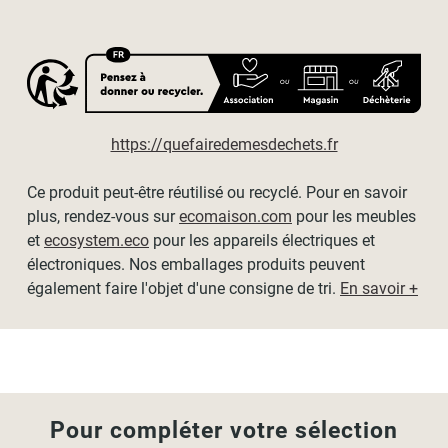
Motorisation
https://quefairedemesdechets.fr
- Option proposée pour les stores de
plus de 80cm de
large
.
Ce produit peut-être réutilisé ou recyclé. Pour en savoir
-
Moteur silencieux
garanti 5 ans
plus, rendez-vous sur
ecomaison.com
pour les meubles
-
Aucun branchement électrique
n'est à prévoir, le kit
et
ecosystem.eco
pour les appareils électriques et
fonctionne à l'aide d'une pile au lithium rechargeable sur
électroniques. Nos emballages produits peuvent
secteur.
également faire l'objet d'une consigne de tri.
En savoir +
Dimensions
Les dimensions affichées sont les dimensions du tissu,
hors mécanisme.
Pour connaitre la largeur totale du store, ajoutez 4cm
(correspondant à la dimension des mécanismes) à la
Pour compléter votre sélection
largeur du tissu.