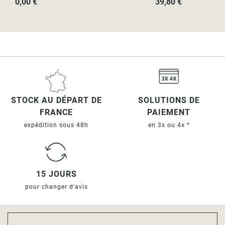
0,00 €
39,80 €
Contenu de l’emballage
- Tube avec son tissu enroulé
- Mécanisme complet
- Kit de fixations
- Notice de montage en français
STOCK AU DÉPART DE
SOLUTIONS DE
FRANCE
PAIEMENT
expédition sous 48h
en 3x ou 4x *
15 JOURS
pour changer d'avis