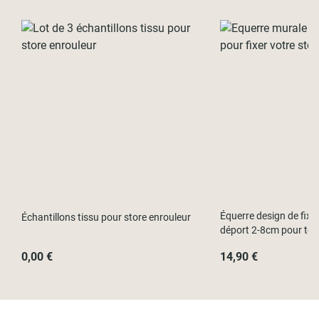
Encombrement en hauteur du store replié : 5,8cm
Nous recommandons de laisser un tour de tissu enroulé lorsque
le store est entièrement descendu pour le rendu esthétique et le
Équerre design de fixa
Échantillons tissu pour store enrouleur
maintien du tissu. Merci de tenir compte de cela dans le choix
déport 2-8cm pour tout
de la hauteur de votre store.
0,00 €
14,90 €
Échantillons tissu gratuits
Un doute sur le coloris, l'effet tissu, l'opacité ? Commandez
jusqu'à
4 échantillons tissu gratuitement
en cliquant sur ce