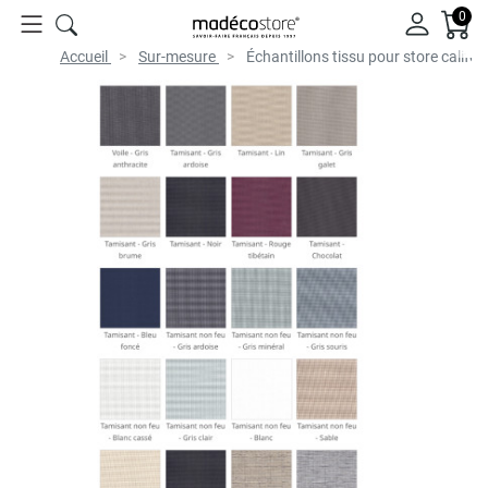
0
Accueil
Sur-mesure
Échantillons tissu pour store califor