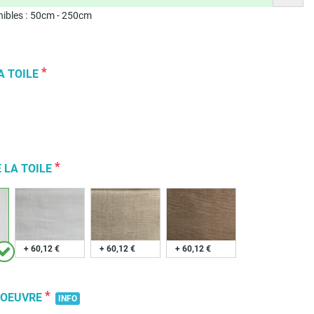
ibles :
50
cm -
250
cm
*
A TOILE
*
 LA TOILE
+ 60,12 €
+ 60,12 €
+ 60,12 €
*
NOEUVRE
INFO