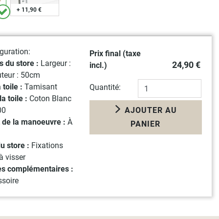
+ 11,90 €
guration:
Prix final (taxe
 du store :
Largeur :
24,90 €
incl.)
uteur : 50cm
 toile :
Tamisant
Quantité:
la toile :
Coton Blanc
00
AJOUTER AU
 de la manoeuvre :
À
PANIER
du store :
Fixations
à visser
es complémentaires :
soire