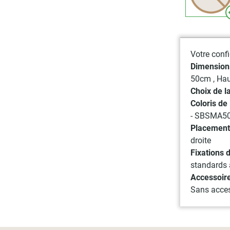
Votre confi
Dimensions
50cm
, Ha
Choix de la
Coloris de 
- SBSMA5
Placement
droite
Fixations 
standards 
Accessoir
Sans acces