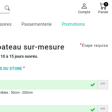
0
Compte
Panier
soires
Passementerie
Promotions
*
bateau sur-mesure
Étape requise
10 à 15 jours ouvrés.
*
S DU STORE
cm
ibles :
50
cm -
200
cm
cm