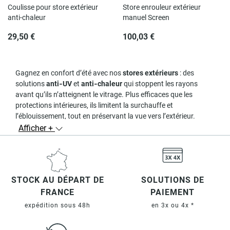
Coulisse pour store extérieur
Store enrouleur extérieur
anti-chaleur
manuel Screen
29,50 €
100,03 €
Gagnez en confort d’été avec nos
stores extérieurs
: des
solutions
anti‑UV
et
anti‑chaleur
qui stoppent les rayons
avant qu’ils n’atteignent le vitrage. Plus efficaces que les
protections intérieures, ils limitent la surchauffe et
l’éblouissement, tout en préservant la vue vers l’extérieur.
Afficher +
Pourquoi choisir un store
extérieur ?
Barrière thermique
: la
toile screen micro‑perforée
filtre
chaleur & UV sans plonger la pièce dans l’obscurité.
STOCK AU DÉPART DE
SOLUTIONS DE
Confort visuel
: choisissez le
facteur d’ouverture
1 % (contrôle
FRANCE
PAIEMENT
fort) à 5 % (plus de lumière, vue préservée) selon l’orientation.
expédition sous 48h
en 3x ou 4x *
Intimité & anti‑éblouissement
: idéal pour
fenêtres, baies,
vérandas et pergolas
.