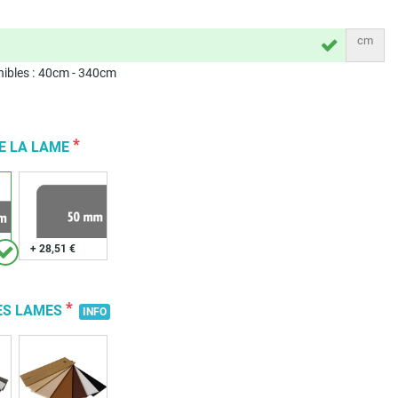
cm
ibles :
40
cm -
340
cm
*
E LA LAME
+ 28,51 €
*
ES LAMES
INFO