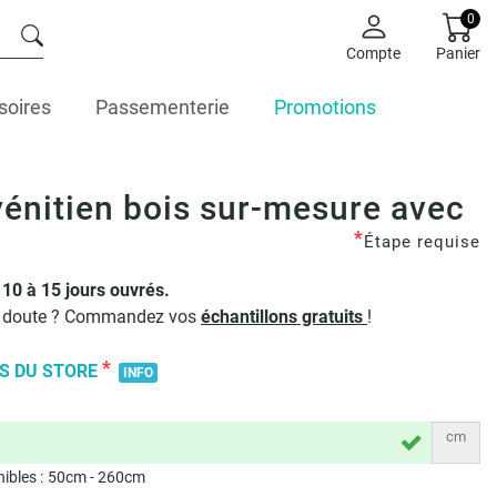
0
Compte
Panier
soires
Passementerie
Promotions
vénitien bois sur-mesure avec
*
Étape requise
10 à 15 jours ouvrés.
n doute ? Commandez vos
échantillons gratuits
!
*
S DU STORE
INFO
cm
ibles :
50
cm -
260
cm