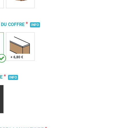
*
 DU COFFRE
INFO
+ 6,80 €
*
RE
INFO