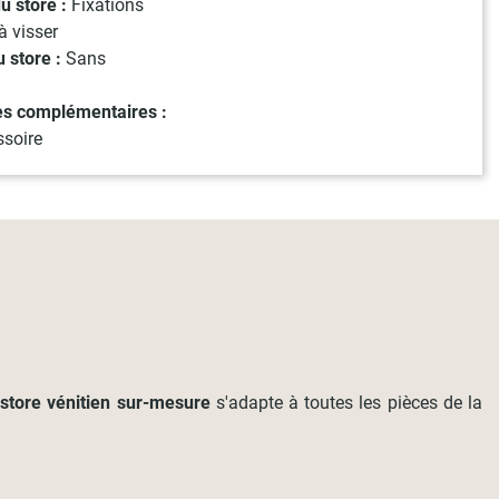
du store :
Fixations
à visser
 store :
Sans
es complémentaires :
soire
e
store vénitien sur-mesure
s'adapte à toutes les pièces de la