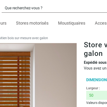
eurs
Stores motorisés
Moustiquaires
Acces
nitien bois sur-mesure avec galon
Store 
galon
Expédié sous 
Vous avez u
DIMENSION
Largeur :
Valeurs dispon