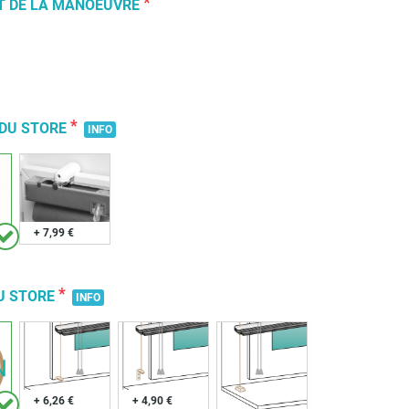
*
T DE LA MANOEUVRE
*
 DU STORE
INFO
+ 7,99 €
*
U STORE
INFO
+ 6,26 €
+ 4,90 €