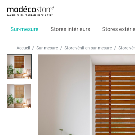
Sur-mesure
Stores intérieurs
Stores extéri
Accueil
Sur-mesure
Store vénitien sur-mesure
Store vé