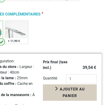
*
RES COMPLÉMENTAIRES
+ 11,90 €
guration:
Prix final (taxe
 du store :
Largeur :
39,54 €
incl.)
uteur : 40cm
 la lame :
25mm
Quantité:
du coffre :
Cache en
AJOUTER AU
 de la manoeuvre :
À
PANIER