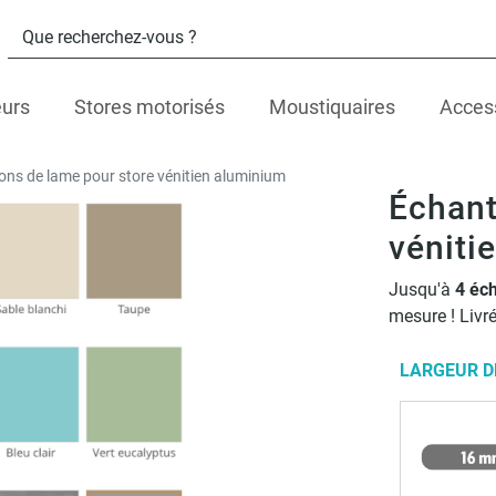
eurs
Stores motorisés
Moustiquaires
Acces
lons de lame pour store vénitien aluminium
Échant
véniti
Jusqu'à
4 éch
mesure ! Livré
LARGEUR D