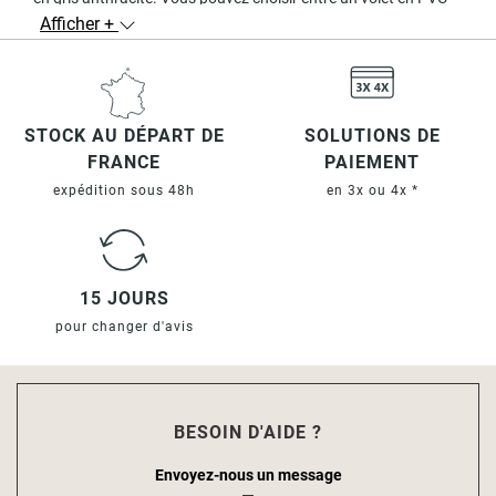
et un volet en aluminium. Les lames en aluminium offrent une
Afficher +
parfaite isolation à tous les types de fenêtres.
STOCK AU DÉPART DE
SOLUTIONS DE
FRANCE
PAIEMENT
expédition sous 48h
en 3x ou 4x *
15 JOURS
pour changer d'avis
BESOIN D'AIDE ?
Envoyez-nous un message