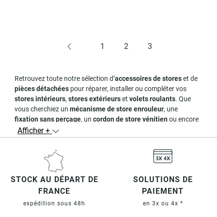
1
2
3
Retrouvez toute notre sélection d’
accessoires de stores
et de
pièces détachées
pour réparer, installer ou compléter vos
stores intérieurs
,
stores extérieurs
et
volets roulants
. Que
vous cherchiez un
mécanisme de store enrouleur
, une
fixation sans perçage
, un
cordon de store vénitien
ou encore
un
kit de réparation
, Madeco propose une gamme complète et
Afficher +
compatible avec tous types d’installations.
Nos familles d’accessoires
Supports & fixations
: pose murale, plafond, sans perçage,
STOCK AU DÉPART DE
SOLUTIONS DE
clips universels.
FRANCE
PAIEMENT
Mécanismes & chaînettes
: pour stores enrouleurs, jour/nuit
expédition sous 48h
en 3x ou 4x *
ou bateaux.
Cordons & échelles
: adaptés aux
stores vénitiens
PVC, alu et