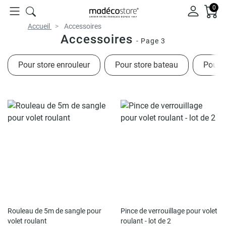
0
Accueil
Accessoires
Accessoires
- Page 3
Pour store enrouleur
Pour store bateau
Pour s
Rupture de stock
Rupture de stock
Rouleau de 5m de sangle pour
Pince de verrouillage pour volet
volet roulant
roulant - lot de 2