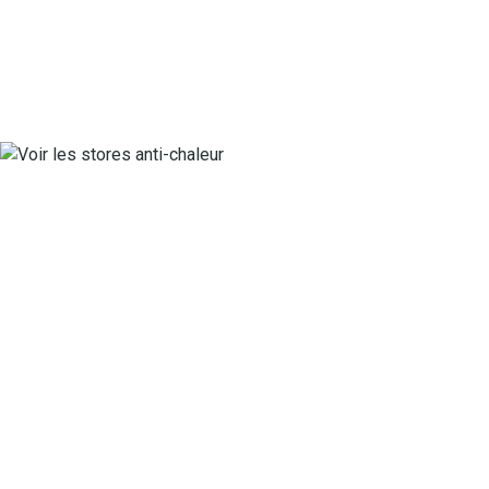
Voir la collection passementerie by Van Lathem
Voir les stores anti-chaleur