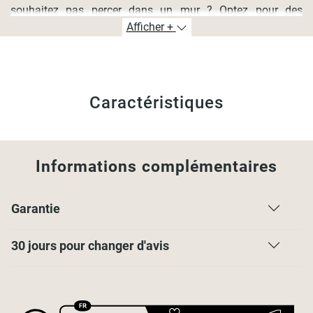
souhaitez pas percer dans un mur ? Optez pour des
fixations sans percer à serrer pour une pose facile de tous
Afficher +
les types de stores.
Caractéristiques des fixations sans
Caractéristiques
percer
Lot de
fixations plastique sans perçage
pour poser vos
stores sur le haut de l'ouvrant de la fenêtre.
Informations complémentaires
Pratiques, ces fixations sans perçage vous permettront de
poser vos stores sur tous types de fenêtres à ouverture
Garantie
standard.
Largeur d'ouvrant maximale : jusqu'à 2,4cm
30 jours pour changer d'avis
Recommandations