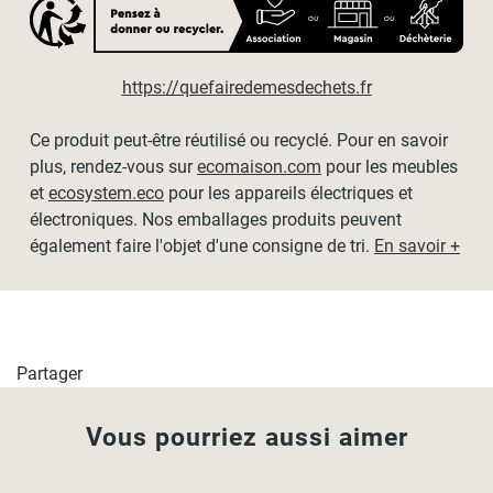
Pour les
stores vénitiens et les stores bateaux
inférieurs à
80cm
de large,
2 supports
de fixations sont suffisants.
Pour les
stores vénitiens et les stores bateaux
supérieurs
https://quefairedemesdechets.fr
à 80cm
de large, nous recommandons d'utiliser
3 supports
de fixations.
Ce produit peut-être réutilisé ou recyclé. Pour en savoir
plus, rendez-vous sur
ecomaison.com
pour les meubles
L'usage des supports de fixations sans perçage n'est pas
et
ecosystem.eco
pour les appareils électriques et
conseillé pour des stores vénitiens ou bateaux de plus de
électroniques. Nos emballages produits peuvent
140cm de large.
également faire l'objet d'une consigne de tri.
En savoir +
Compatibilité
Partager
Tous les types de stores sans coffre.
Vous pourriez aussi aimer
- Les stores enrouleurs
- Les stores jour nuit
- Les stores vénitiens