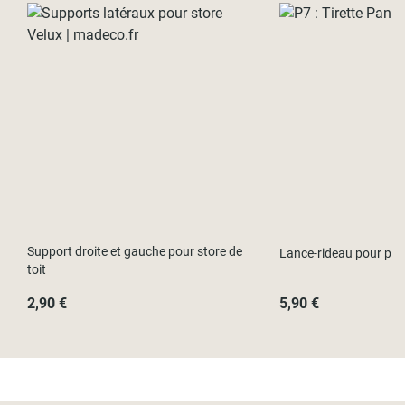
- Les stores bateaux
Ces fixations ne sont pas compatibles avec des fenêtres à bords
Guide et pose vidéo
Support droite et gauche pour store de
Lance-rideau pour pa
toit
2,90 €
5,90 €