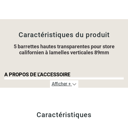
Caractéristiques du produit
5 barrettes hautes transparentes pour store
californien à lamelles verticales 89mm
A PROPOS DE L'ACCESSOIRE
Afficher +
Jeu de 5
barrettes hautes
transparentes pour fixer un
store
à lamelles verticales
de 89mm sur les chariots coulissants
du rail.
Caractéristiques
POSE