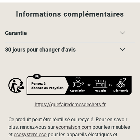
Les barrettes hautes sont composées d'une tige et d'une
barrette qui coulissent l'une dans l'autre pour
fixer la
Informations complémentaires
lamelle sur le rail
.
Garantie
30 jours pour changer d'avis
https://quefairedemesdechets.fr
Ce produit peut-être réutilisé ou recyclé. Pour en savoir
plus, rendez-vous sur
ecomaison.com
pour les meubles
et
ecosystem.eco
pour les appareils électriques et