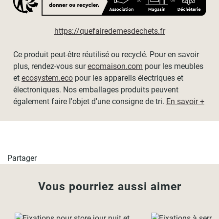
Pour les
stores vénitiens et les stores bateaux
supérieurs
à 80cm
de large, nous recommandons d'utiliser
3 supports
de fixations.
https://quefairedemesdechets.fr
L'usage des supports de fixations sans perçage n'est pas
Ce produit peut-être réutilisé ou recyclé. Pour en savoir
conseillé pour des stores vénitiens ou bateaux de plus de
plus, rendez-vous sur
ecomaison.com
pour les meubles
140cm de large.
et
ecosystem.eco
pour les appareils électriques et
électroniques. Nos emballages produits peuvent
Compatibilité
également faire l'objet d'une consigne de tri.
En savoir +
Tous les types de stores sans coffre.
- Les stores enrouleurs (hors jour nuit)
- Les stores vénitiens
- Les stores bateaux
Partager
s fixations ne sont pas compatibles avec des fenêtres à bords ar
Vous pourriez aussi aimer
Guide et pose vidéo