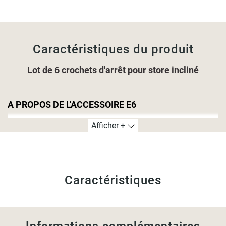
Caractéristiques du produit
Lot de 6 crochets d'arrêt pour store incliné
A PROPOS DE L'ACCESSOIRE E6
Ces crochets vous permettent de régler la hauteur de votre
Afficher +
store posé sur une fenêtre inclinée.
POSE
Caractéristiques
La
pose
de vos crochets d'arrêts se font directement sur
l'encadrement de la fenêtre en perçant.