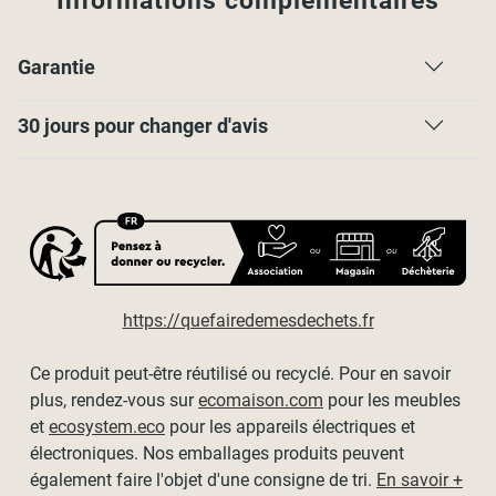
Informations complémentaires
Créer votre store pour fenêtre inclinée avec l'accessoire E9.
Lot de 6 crochets d'arrêt pour maintenir votre store dans le
Garantie
cas d'une pose inclinée, comme une fenêtre de toit.
Installer votre
store enrouleur
en
pose inclinée
et
30 jours pour changer d'avis
maintenez le tissu de votre store le long de votre fenêtre
grâce à ces
crochets d'arrêt
qui viendront maintenir la
barre de lestage du store.
Vendu par lot de 6 crochets, à visser.
https://quefairedemesdechets.fr
Ce produit peut-être réutilisé ou recyclé. Pour en savoir
plus, rendez-vous sur
ecomaison.com
pour les meubles
et
ecosystem.eco
pour les appareils électriques et
électroniques. Nos emballages produits peuvent
également faire l'objet d'une consigne de tri.
En savoir +