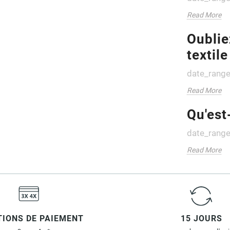
Read More
Oublie
textil
date_rang
Read More
Qu'est
date_rang
Read More
IONS DE PAIEMENT
15 JOURS