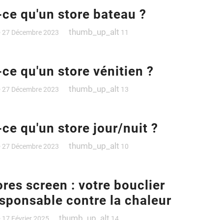
-ce qu'un store bateau ?
e
thumb_up_alt
27 Décembre 2023
11
-ce qu'un store vénitien ?
e
thumb_up_alt
27 Décembre 2023
13
-ce qu'un store jour/nuit ?
e
thumb_up_alt
27 Décembre 2023
10
ores screen : votre bouclier
sponsable contre la chaleur
e
thumb_up_alt
17 Février 2025
14