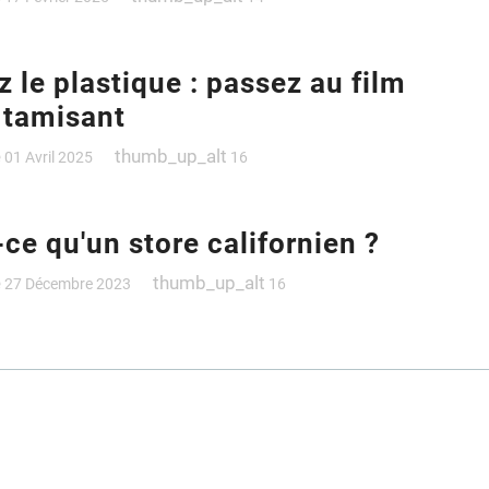
z le plastique : passez au film
e tamisant
e
thumb_up_alt
01 Avril 2025
16
-ce qu'un store californien ?
e
thumb_up_alt
27 Décembre 2023
16