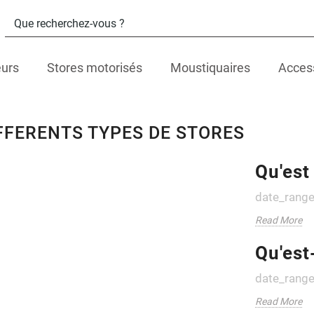
eurs
Stores motorisés
Moustiquaires
Acces
IFFERENTS TYPES DE STORES
Qu'est
date_rang
Read More
Qu'est
date_rang
Read More