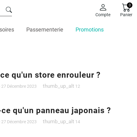
0
Compte
Panier
soires
Passementerie
Promotions
 ce qu'un store enrouleur ?
e
thumb_up_alt
27 Décembre 2023
12
-ce qu'un panneau japonais ?
e
thumb_up_alt
27 Décembre 2023
14