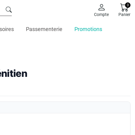
0
Compte
Panier
soires
Passementerie
Promotions
nitien