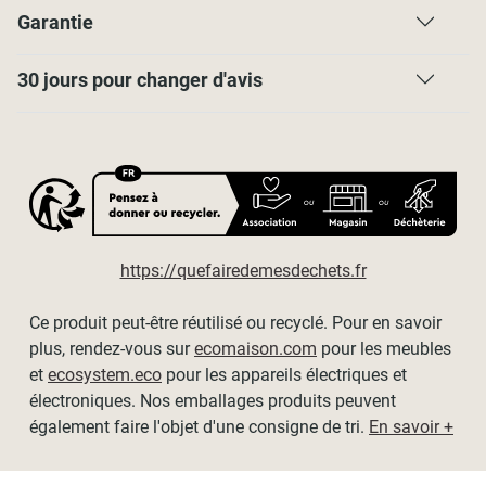
Merci de bien vous référer à la notice de votre store pour
Garantie
connaître le nombre de supports nécessaires.
Elles sont disponibles en 2 coloris et par lot de 2 ou à
30 jours pour changer d'avis
l'unité.
Livré avec visserie pour fixation murale (chevilles+vis) et
fixation du store (vis+écrous)
https://quefairedemesdechets.fr
Ce produit peut-être réutilisé ou recyclé. Pour en savoir
plus, rendez-vous sur
ecomaison.com
pour les meubles
et
ecosystem.eco
pour les appareils électriques et
électroniques. Nos emballages produits peuvent
également faire l'objet d'une consigne de tri.
En savoir +