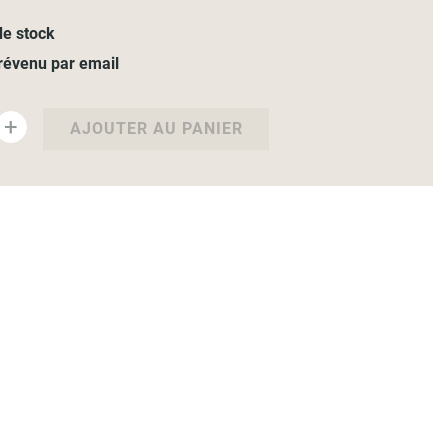
e stock
révenu par email
+
AJOUTER AU PANIER