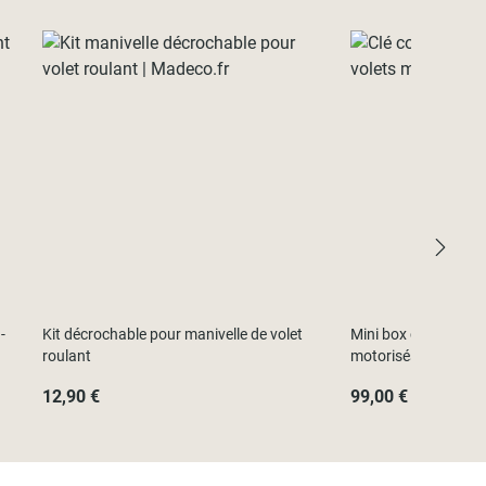
-
Kit décrochable pour manivelle de volet
Mini box connectée 
roulant
motorisés
12,90 €
99,00 €