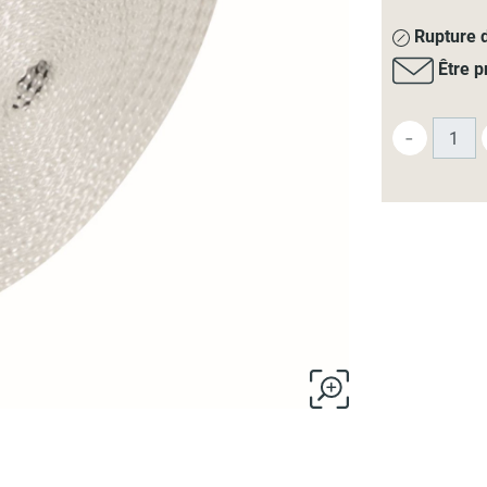
Rupture d
Être p
-