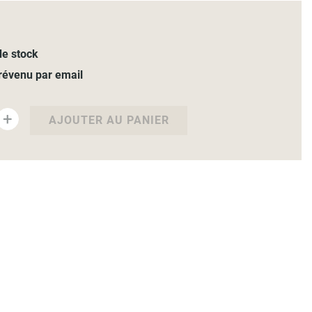
e stock
révenu par email
+
AJOUTER AU PANIER