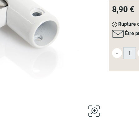
8,90 €
Rupture d
Être p
-