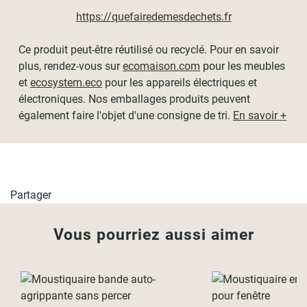
moustiquaire facilement, par simple coulissement, aux
https://quefairedemesdechets.fr
dimensions de votre fenêtre ou porte.
- Épaisseur du cadre alu
: 8mm
Ce produit peut-être réutilisé ou recyclé. Pour en savoir
plus, rendez-vous sur
ecomaison.com
pour les meubles
- Si vous souhaitez couvrir toute la hauteur de la
et
ecosystem.eco
pour les appareils électriques et
fenêtre/porte,
vous pouvez fixer plusieurs cadres les uns
électroniques. Nos emballages produits peuvent
au-dessus des autres.
également faire l'objet d'une consigne de tri.
En savoir +
Partager
Vous pourriez aussi aimer