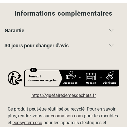
Attention
, vous ne pouvez pas recouper vos lamelles en
largeur.
Informations complémentaires
Contenu de l’emballage
1 Panneau japonais
Garantie
30 jours pour changer d'avis
https://quefairedemesdechets.fr
Ce produit peut-être réutilisé ou recyclé. Pour en savoir
plus, rendez-vous sur
ecomaison.com
pour les meubles
et
ecosystem.eco
pour les appareils électriques et