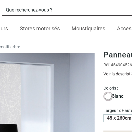
eurs
Stores motorisés
Moustiquaires
Acces
motif arbre
Panneau
Réf.
454904526
Voir la descript
Coloris :
Blanc
Largeur x Haute
45 x 260cm