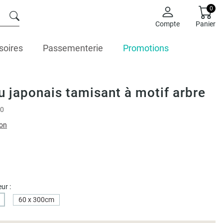
0
Compte
Panier
soires
Passementerie
Promotions
 japonais tamisant à motif arbre
0
ion
ur :
60 x 300cm