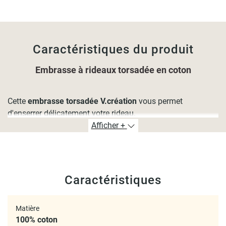
Caractéristiques du produit
Embrasse à rideaux torsadée en coton
Cette
embrasse torsadée V.création
vous permet
d'enserrer délicatement votre rideau.
Afficher +
L'embrasse rideau en coton couleur naturelle apporte une
jolie touche de déco à vos rideaux.
L'embrasse est composée d'une maille torsadée et tressée,
Caractéristiques
d'une boule et de deux cônes.
Dimension :
Matière
Longueur de l'embrasse dépliée : 66cm
100% coton