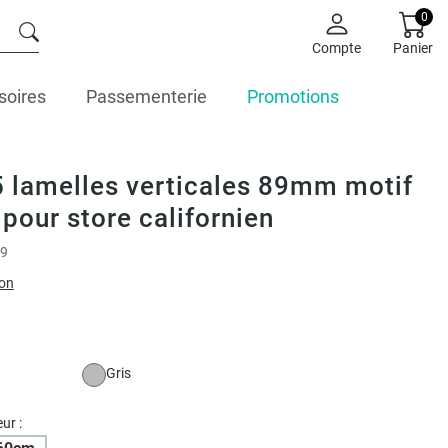
0
Compte
Panier
soires
Passementerie
Promotions
5 lamelles verticales 89mm motif
pour store californien
9
ion
Gris
ur :