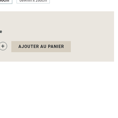
80cm
089mm x 260cm
le
+
AJOUTER AU PANIER