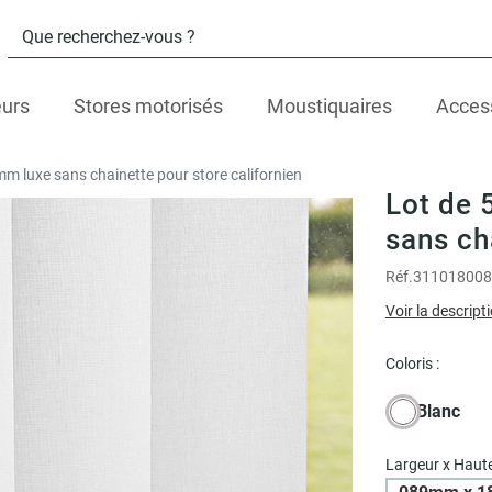
eurs
Stores motorisés
Moustiquaires
Acces
mm luxe sans chainette pour store californien
Lot de 
sans ch
Réf.
311018008
Voir la descript
Coloris :
Blanc
Largeur x Haute