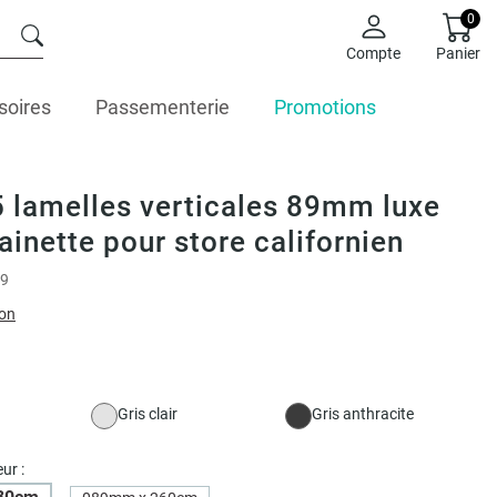
0
Compte
Panier
soires
Passementerie
Promotions
5 lamelles verticales 89mm luxe
ainette pour store californien
9
ion
Gris clair
Gris anthracite
ur :