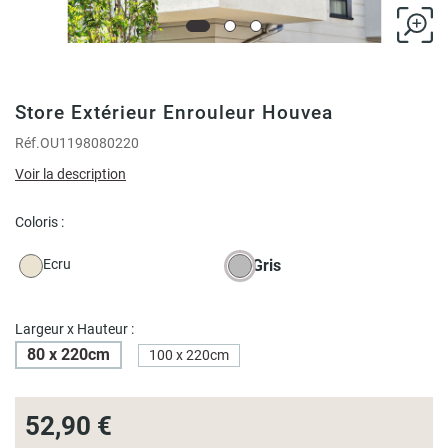
Store Extérieur Enrouleur Houvea
Réf.
OU1198080220
Voir la description
Coloris :
Ecru
Gris
Largeur x Hauteur :
80 x 220cm
100 x 220cm
52,90 €