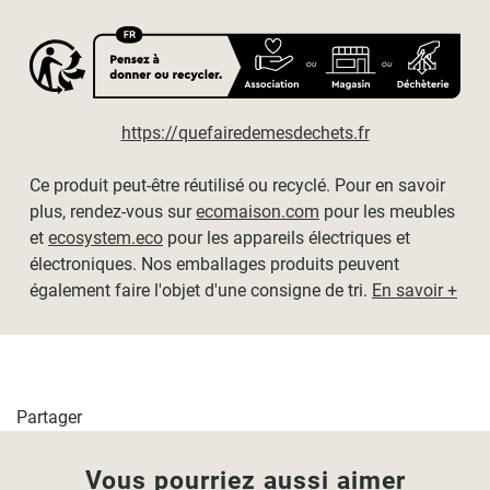
de longueur)
-
Toile en Polyéthylène résistante 165g/m².
(Bloque 90%
des UV)
https://quefairedemesdechets.fr
-
Résiste à un vent
de 50km/h
La taille du store correspond à la taille de la toile.
Ce produit peut-être réutilisé ou recyclé. Pour en savoir
plus, rendez-vous sur
ecomaison.com
pour les meubles
Les fixations du store Houvea : 4x5cm
et
ecosystem.eco
pour les appareils électriques et
Entraxe pour les vis : 3.8cm
électroniques. Nos emballages produits peuvent
Encombrement du mécanisme : 8cm
également faire l'objet d'une consigne de tri.
En savoir +
POSE FACILE
Partager
Vous pourriez aussi aimer
Pratique, le
store extérieur Houvea
permet une
utilisation