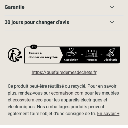
chaînette de 5m
ref E36
Garantie
Contenu de l’emballage
- Tube avec son tissu enroulé
30 jours pour changer d'avis
- Mécanisme complet
- Kit de fixations
- Notice de montage en français
Dimensions
- Les dimensions affichées sont les dimensions du tissu,
hors mécanisme.
https://quefairedemesdechets.fr
-
Recoupe en largeur possible
en faisant appel à notre
service de recoupe (voir détails dans le choix des
Ce produit peut-être réutilisé ou recyclé. Pour en savoir
dimensions).
plus, rendez-vous sur
ecomaison.com
pour les meubles
et
ecosystem.eco
pour les appareils électriques et
- Encombrement du store remonté : environ 6cm
électroniques. Nos emballages produits peuvent
également faire l'objet d'une consigne de tri.
En savoir +