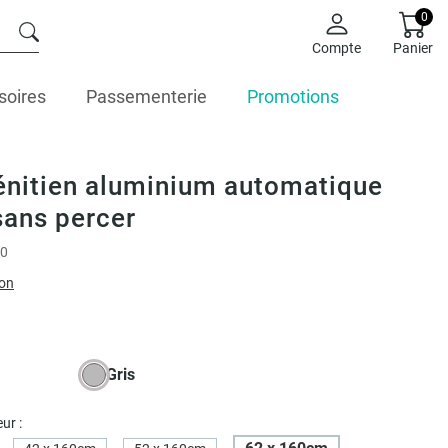
0
Compte
Panier
soires
Passementerie
Promotions
énitien aluminium automatique
ans percer
0
ion
Gris
ur :