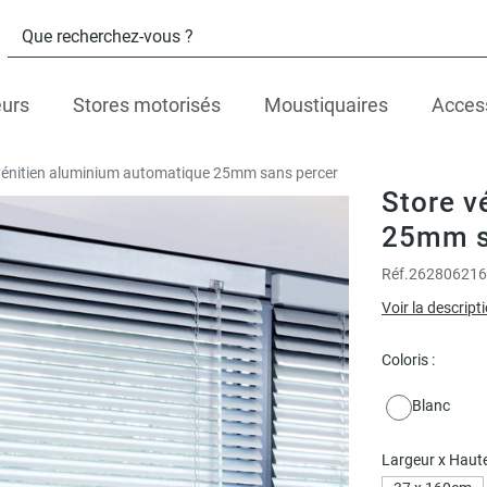
eurs
Stores motorisés
Moustiquaires
Acces
vénitien aluminium automatique 25mm sans percer
Store v
25mm s
Réf.
262806216
Voir la descript
Coloris :
Blanc
Largeur x Haute