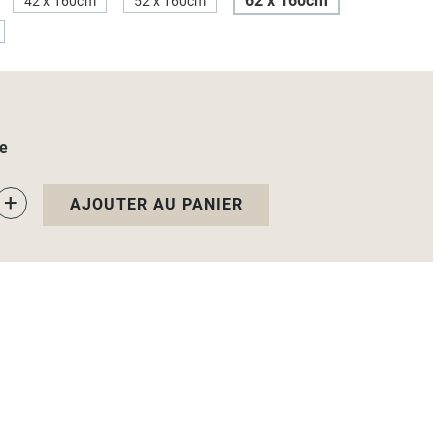
62 x 160cm
42 x 160cm
52 x 160cm
le
+
AJOUTER AU PANIER