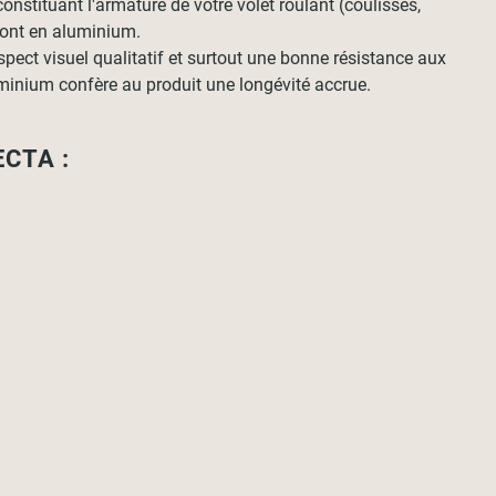
nstituant l'armature de votre volet roulant (coulisses,
 sont en aluminium.
pect visuel qualitatif et surtout une bonne résistance aux
uminium confère au produit une longévité accrue.
ECTA :