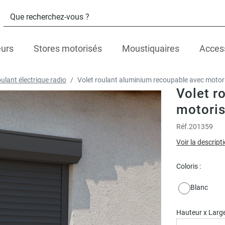
eurs
Stores motorisés
Moustiquaires
Acces
oulant électrique radio
Volet roulant aluminium recoupable avec motori
Volet r
motoris
Réf.
201359
Voir la descript
Coloris :
Blanc
Hauteur x Large