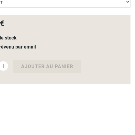
 €
e stock
révenu par email
+
AJOUTER AU PANIER