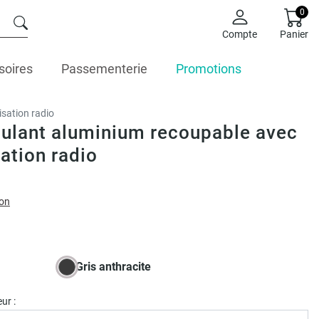
0
Compte
Panier
soires
Passementerie
Promotions
sation radio
oulant aluminium recoupable avec
ation radio
ion
Gris anthracite
ur :