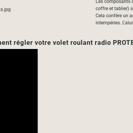
Les composants co
coffre et tablier)
Cela confère un as
intempéries. L'al
nt régler votre volet roulant radio PROT