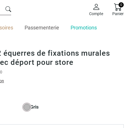
0
Compte
Panier
soires
Passementerie
Promotions
2 équerres de fixations murales
vec déport pour store
0
ion
Gris