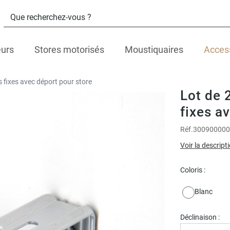
eurs
Stores motorisés
Moustiquaires
Acces
s fixes avec déport pour store
Lot de 
fixes a
Réf.
300900000
Voir la descript
Coloris :
Blanc
Déclinaison :