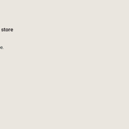
 store
e.