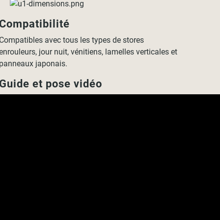
Compatibilité
Compatibles avec tous les types de stores
enrouleurs, jour nuit, vénitiens, lamelles verticales et
panneaux japonais.
Guide et pose vidéo