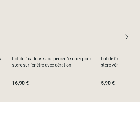
s
Lot de fixations sans percer à serrer pour
Lot de fixations san
store sur fenêtre avec aération
store vénitien sur fe
16,90 €
5,90 €