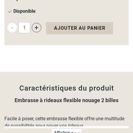
Fuchsia
Rouge
Disponible
Bordeaux
Noir
-
+
AJOUTER AU PANIER
Chocolat
Vert clair
Ice Cream - bicolore
Orange
Choco/taupe
Caractéristiques du produit
Embrasse à rideaux flexible nouage 2 billes
Facile à poser, cette embrasse flexible offre une multitude
de possibilités pour nouer vos rideaux.
Afficher +