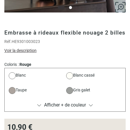
Embrasse à rideaux flexible nouage 2 billes
Réf.
HE9301003023
Voir la description
Coloris :
Rouge
Blanc
Blanc cassé
Taupe
Gris galet
Afficher + de couleur
Métal
Ocean - Bicolore
Bleu clair
Prune
10,90 €