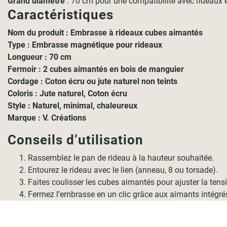
Grand diamètre
: 70 cm pour une compatibilité avec rideaux 
Caractéristiques
Nom du produit :
Embrasse à rideaux cubes aimantés
Type :
Embrasse magnétique pour rideaux
Longueur :
70 cm
Fermoir :
2 cubes aimantés en
bois de manguier
Cordage :
Coton écru ou jute naturel
non teints
Coloris :
Jute naturel, Coton écru
Style :
Naturel, minimal, chaleureux
Marque :
V. Créations
Conseils d’utilisation
Rassemblez le pan de rideau à la hauteur souhaitée.
Entourez le rideau avec le lien (anneau, 8 ou torsade).
Faites coulisser les cubes aimantés pour ajuster la tens
Fermez l’embrasse en un clic grâce aux aimants intégré