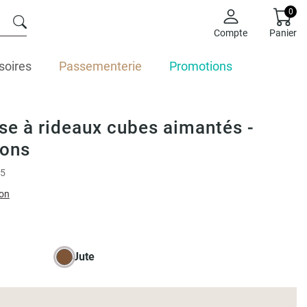
0
Compte
Panier
soires
Passementerie
Promotions
e à rideaux cubes aimantés -
ions
5
ion
Jute