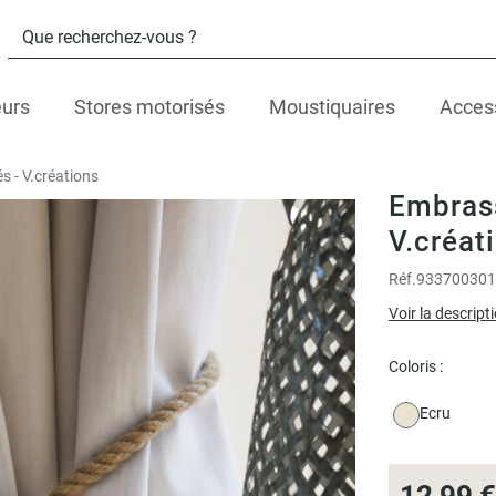
eurs
Stores motorisés
Moustiquaires
Acces
 - V.créations
Embrass
V.créat
Réf.
933700301
Voir la descript
Coloris :
Ecru