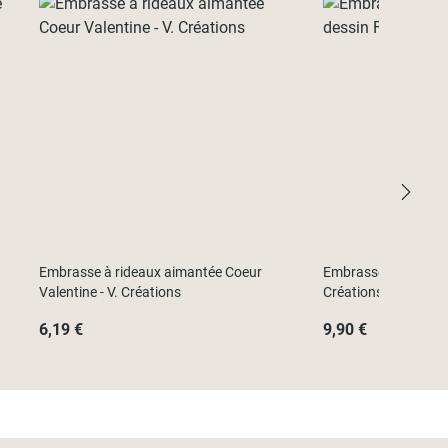
Embrasse à rideaux aimantée Coeur
Embrasse à rideaux a
Valentine - V. Créations
Créations
6,19 €
9,90 €