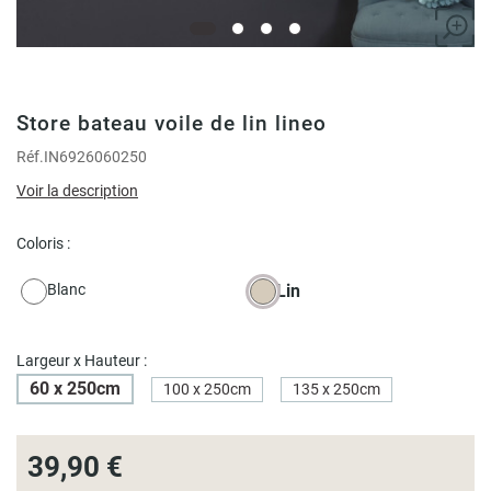
Store bateau voile de lin lineo
Réf.
IN6926060250
Voir la description
Coloris :
Blanc
Lin
Largeur x Hauteur :
60 x 250cm
100 x 250cm
135 x 250cm
39,90 €