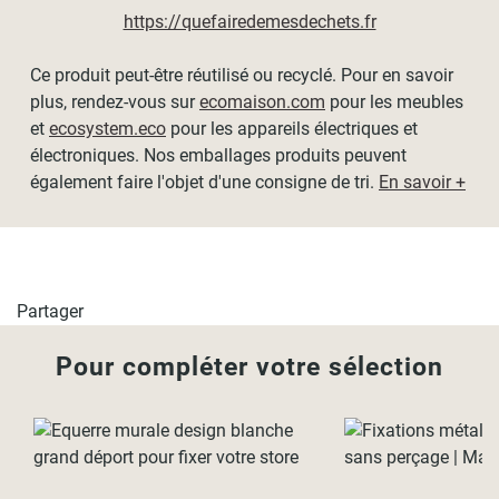
Dimensions
https://quefairedemesdechets.fr
Encombrement en hauteur du store replié : 30cm
Ce produit peut-être réutilisé ou recyclé. Pour en savoir
Réglable en hauteur
plus, rendez-vous sur
ecomaison.com
pour les meubles
et
ecosystem.eco
pour les appareils électriques et
Dimensions disponibles :
électroniques. Nos emballages produits peuvent
également faire l'objet d'une consigne de tri.
En savoir +
- L50 x H250cm
- L60 x H250cm
- L80 x H250cm
- L100 x H250cm
- L120 x H250cm
Partager
- L135 x H250cm
Pour compléter votre sélection
Coloris disponibles :
- Lin
- Blanc