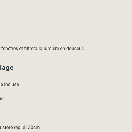
nêtres et filtrera la lumière en douceur.
llage
rie incluse
is
store replié : 30cm