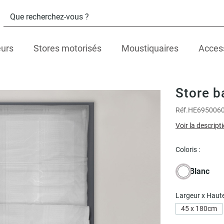
eurs
Stores motorisés
Moustiquaires
Acces
Store b
Réf.
HE695006
Voir la descript
Coloris :
Blanc
Largeur x Haute
45 x 180cm