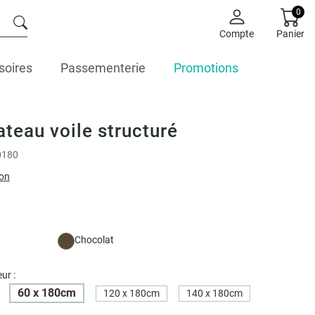
0
Compte
Panier
soires
Passementerie
Promotions
ateau voile structuré
0180
ion
Chocolat
ur :
60 x 180cm
120 x 180cm
140 x 180cm