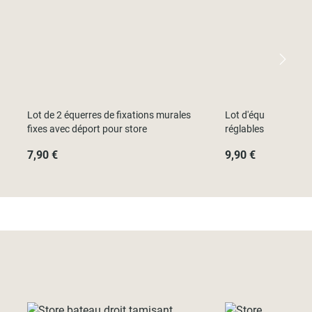
Lot de 2 équerres de fixations murales
Lot d'équerres de fi
fixes avec déport pour store
réglables avec dépo
7,90 €
9,90 €