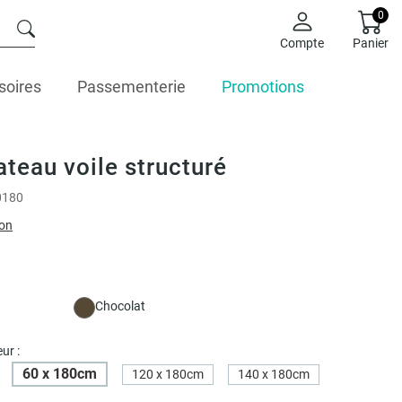
0
Compte
Panier
soires
Passementerie
Promotions
ateau voile structuré
0180
ion
Chocolat
ur :
60 x 180cm
120 x 180cm
140 x 180cm