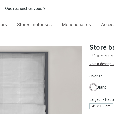
eurs
Stores motorisés
Moustiquaires
Acces
Store b
Réf.
HE695006
Voir la descript
Coloris :
Blanc
Largeur x Haute
45 x 180cm