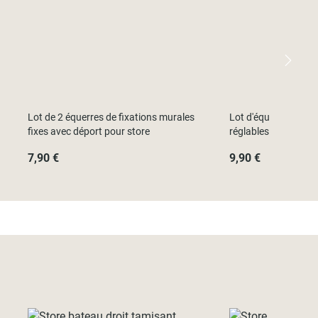
Lot de 2 équerres de fixations murales
Lot d'équerres de fi
fixes avec déport pour store
réglables avec dépo
7,90 €
9,90 €