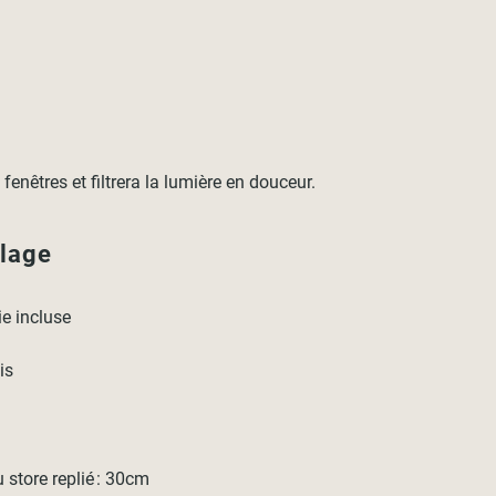
nêtres et filtrera la lumière en douceur.
llage
rie incluse
is
store replié : 30cm