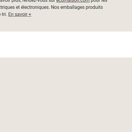
 savoir plus, rendez-vous sur
ecomaison.com
pour les
ctriques et électroniques. Nos emballages produits
 tri.
En savoir +