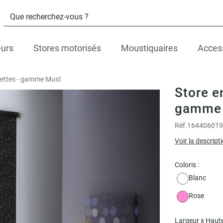
eurs
Stores motorisés
Moustiquaires
Acces
llettes - gamme Must
Store en
gamme
Réf.
164406019
Voir la descript
Coloris :
Blanc
Rose
Largeur x Haute