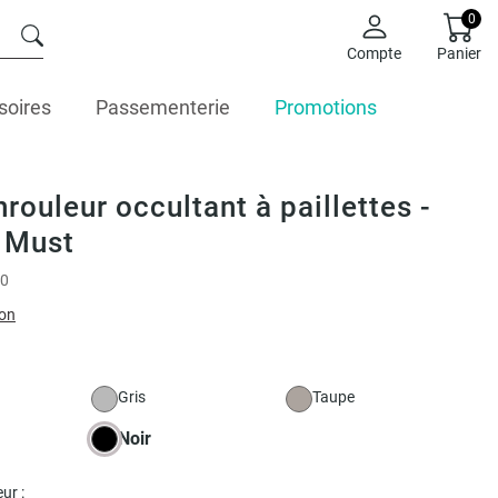
0
Compte
Panier
soires
Passementerie
Promotions
rouleur occultant à paillettes -
 Must
0
ion
Gris
Taupe
Noir
ur :