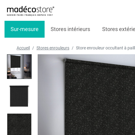
Sur-mesure
Stores intérieurs
Stores extéri
Accueil
Stores enrouleurs
Store enrouleur occultant à pai