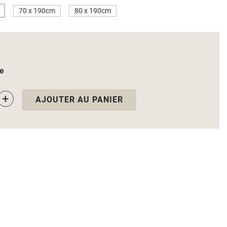
70 x 190cm
80 x 190cm
le
+
AJOUTER AU PANIER