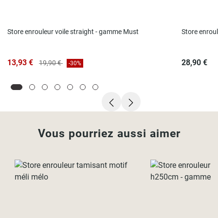
Store enrouleur voile straight - gamme Must
Store enroul
13,93 €
28,90 €
19,90 €
-30%
Vous pourriez aussi aimer