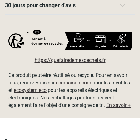
et une scie à métaux.
30 jours pour changer d'avis
Encombrement du store replié : 3,5cm
Nous recommandons de laisser un tour de tissu enroulé
lorsque le store est entièrement descendu pour le rendu
esthétique. Merci de tenir compte de cela dans le choix de
la hauteur de votre store.
Dimensions
disponibles
(tissu / hors-tout) :
https://quefairedemesdechets.fr
- L60cm x H190cm / L64cm x H190cm
Ce produit peut-être réutilisé ou recyclé. Pour en savoir
- L90cm x H190cm / L94cm x H190cm
plus, rendez-vous sur
ecomaison.com
pour les meubles
- L120cm x H190cm / L124cm x H190cm
et
ecosystem.eco
pour les appareils électriques et
électroniques. Nos emballages produits peuvent
- L150cm x H190cm / L154cm x H190cm
également faire l'objet d'une consigne de tri.
En savoir +
- L180cm x H190cm / L184cm x H190cm
- L210cm x H190cm / L214cm x H190cm