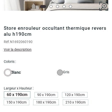
Store enrouleur occultant thermique revers
alu h190cm
Réf.
N1692060190
Voir la description
Coloris :
Blanc
Gris
Largeur x Hauteur :
60 x 190cm
90 x 190cm
120 x 190cm
150 x 190cm
180 x 190cm
210 x 190cm