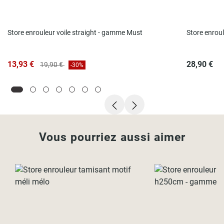
Store enrouleur voile straight - gamme Must
Store enroul
13,93 €
28,90 €
19,90 €
-30%
Vous pourriez aussi aimer