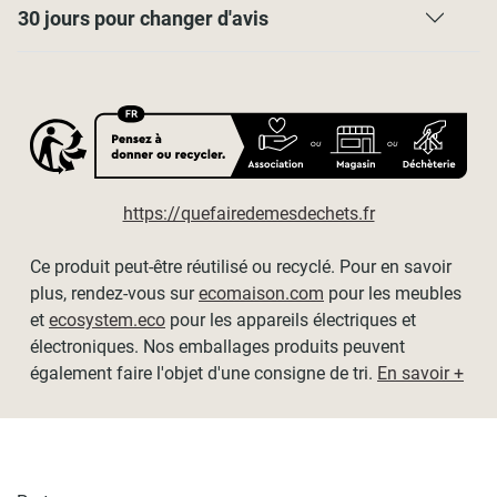
et une scie à métaux.
30 jours pour changer d'avis
Encombrement du store replié : 3,5cm
Nous recommandons de laisser un tour de tissu enroulé
lorsque le store est entièrement descendu pour le rendu
esthétique. Merci de tenir compte de cela dans le choix de
la hauteur de votre store.
Dimensions
disponibles
(tissu / hors-tout) :
https://quefairedemesdechets.fr
- L60cm x H190cm / L64cm x H190cm
Ce produit peut-être réutilisé ou recyclé. Pour en savoir
- L90cm x H190cm / L94cm x H190cm
plus, rendez-vous sur
ecomaison.com
pour les meubles
- L120cm x H190cm / L124cm x H190cm
et
ecosystem.eco
pour les appareils électriques et
électroniques. Nos emballages produits peuvent
- L150cm x H190cm / L154cm x H190cm
également faire l'objet d'une consigne de tri.
En savoir +
- L180cm x H190cm / L184cm x H190cm
- L210cm x H190cm / L214cm x H190cm