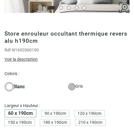
Store enrouleur occultant thermique revers
alu h190cm
Réf.
N1692060190
Voir la description
Coloris :
Blanc
Gris
Largeur x Hauteur :
60 x 190cm
90 x 190cm
120 x 190cm
150 x 190cm
180 x 190cm
210 x 190cm