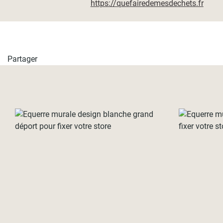
https://quefairedemesdechets.fr
Partager