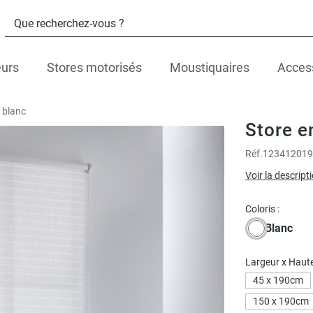
eurs
Stores motorisés
Moustiquaires
Acces
 blanc
Store e
Réf.
123412019
Voir la descript
Coloris :
Blanc
Largeur x Haute
45 x 190cm
150 x 190cm