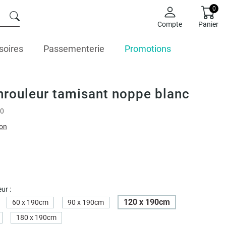
0
Compte
Panier
soires
Passementerie
Promotions
nrouleur tamisant noppe blanc
0
ion
ur :
120 x 190cm
60 x 190cm
90 x 190cm
180 x 190cm