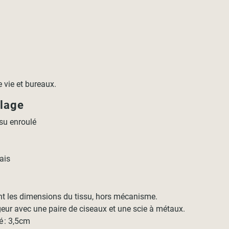
e vie et bureaux.
llage
su enroulé
ais
nt les dimensions du tissu, hors mécanisme.
geur avec une paire de ciseaux et une scie à métaux.
é : 3,5cm