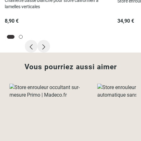
Chaînette basse blanche pour store californien à
Store enrou
lamelles verticales
8,90 €
34,90 €
Vous pourriez aussi aimer