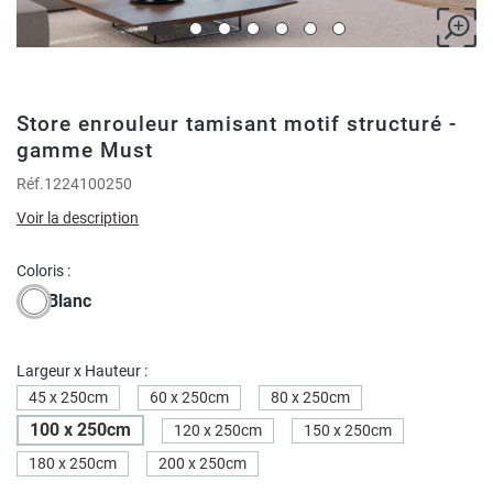
Store enrouleur tamisant motif structuré -
gamme Must
Réf.
1224100250
Voir la description
Coloris :
Blanc
Largeur x Hauteur :
45 x 250cm
60 x 250cm
80 x 250cm
100 x 250cm
120 x 250cm
150 x 250cm
180 x 250cm
200 x 250cm