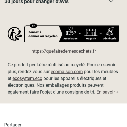
30 jours pour changer d'avis
Possibilité de recoupe en largeur avec une paire de ciseaux
et une scie à métaux.
Encombrement du store replié : 3,5cm
Nous recommandons de laisser un tour de tissu enroulé
lorsque le store est entièrement descendu pour le rendu
esthétique et le maintien du tissu. Merci de tenir compte de
cela dans le choix de la hauteur de votre store.
https://quefairedemesdechets.fr
Dimensions disponibles (tissu / hors-tout) :
Ce produit peut-être réutilisé ou recyclé. Pour en savoir
plus, rendez-vous sur
ecomaison.com
pour les meubles
- L60cm x H190cm / L64cm x H190cm
et
ecosystem.eco
pour les appareils électriques et
- L90cm x H190cm / L94cm x H190cm
électroniques. Nos emballages produits peuvent
également faire l'objet d'une consigne de tri.
En savoir +
- L120cm x H190cm / L124cm x H190cm
- L150cm x H190cm / L154cm x H190cm
- L180cm x H190cm / L184cm x H190cm
Partager