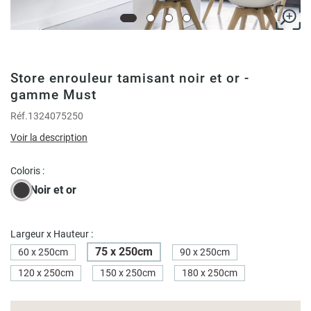
Store enrouleur tamisant noir et or -
gamme Must
Réf.
1324075250
Voir la description
Coloris :
Noir et or
Largeur x Hauteur :
75 x 250cm
60 x 250cm
90 x 250cm
120 x 250cm
150 x 250cm
180 x 250cm