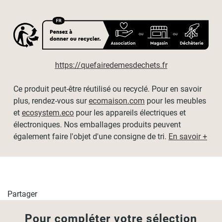
Encombrement du store replié : 3,5cm
Nous recommandons de laisser un tour de tissu enroulé
lorsque le store est entièrement descendu pour le rendu
esthétique. Merci de tenir compte de cela dans le choix de
la hauteur de votre store.
https://quefairedemesdechets.fr
Dimensions disponibles (tissu / hors-tout) :
Ce produit peut-être réutilisé ou recyclé. Pour en savoir
plus, rendez-vous sur
ecomaison.com
pour les meubles
- L60cm x H250cm / L64cm x H250cm
et
ecosystem.eco
pour les appareils électriques et
- L90cm x H250cm / L94cm x H250cm
électroniques. Nos emballages produits peuvent
également faire l'objet d'une consigne de tri.
En savoir +
- L120cm x H250cm / L124cm x H250cm
- L150cm x H250cm / L154cm x H250cm
- L180cm x H250cm / L184cm x H250cm
Partager
- L210cm x H250cm / L214cm x H250cm
Pour compléter votre sélection