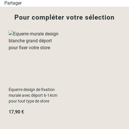
- L180cm x H250cm / L184cm x H250cm
Partager
- L210cm x H250cm / L214cm x H250cm
Pour compléter votre sélection
Équerre design de fixation
murale avec déport 6-14cm
pour tout type de store
17,90 €