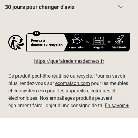
Les dimensions affichées sont les dimensions du tissu,
30 jours pour changer d'avis
hors mécanisme.
Possibilité de recoupe en largeur avec une paire de ciseaux
et une scie à métaux.
Encombrement du store replié : 3,5cm
Nous recommandons de laisser un tour de tissu enroulé
lorsque le store est entièrement descendu pour le rendu
esthétique. Merci de tenir compte de cela dans le choix de
https://quefairedemesdechets.fr
la hauteur de votre store.
Ce produit peut-être réutilisé ou recyclé. Pour en savoir
Dimensions disponibles (tissu / hors-tout) :
plus, rendez-vous sur
ecomaison.com
pour les meubles
et
ecosystem.eco
pour les appareils électriques et
- L60cm x H250cm / L64cm x H250cm
électroniques. Nos emballages produits peuvent
- L90cm x H250cm / L94cm x H250cm
également faire l'objet d'une consigne de tri.
En savoir +
- L120cm x H250cm / L124cm x H250cm
- L150cm x H250cm / L154cm x H250cm