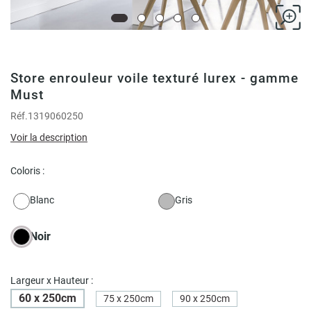
Store enrouleur voile texturé lurex - gamme
Must
Réf.
1319060250
Voir la description
Coloris :
Blanc
Gris
Noir
Largeur x Hauteur :
60 x 250cm
75 x 250cm
90 x 250cm