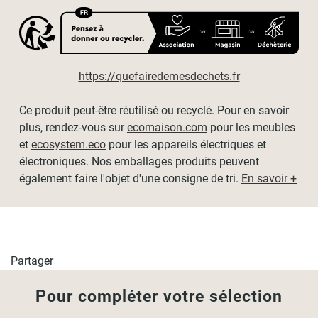
Dimensions disponibles (tissu / hors-tout) :
- L60cm x H190cm / L64cm x H190cm
https://quefairedemesdechets.fr
- L90cm x H190cm / L94cm x H190cm
- L120cm x H190cm / L124cm x H190cm
Ce produit peut-être réutilisé ou recyclé. Pour en savoir
plus, rendez-vous sur
ecomaison.com
pour les meubles
- L150cm x H190cm / L154cm x H190cm
et
ecosystem.eco
pour les appareils électriques et
électroniques. Nos emballages produits peuvent
- L180cm x H190cm / L184cm x H190cm
également faire l'objet d'une consigne de tri.
En savoir +
- L210cm x H190cm / L214cm x H190cm
Partager
Pour compléter votre sélection