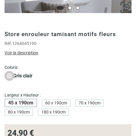
Store enrouleur tamisant motifs fleurs
Réf.
1264045190
Voir la description
Coloris :
Gris clair
Largeur x Hauteur :
45 x 190cm
60 x 190cm
70 x 190cm
80 x 190cm
180 x 190cm
24,90 €