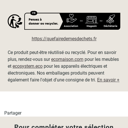
esthétique et le maintien du tissu. Merci de tenir compte de
cela dans le choix de la hauteur de votre store.
Dimensions disponibles (tissu / hors-tout) :
- L60cm x H190cm / L64cm x H190cm
https://quefairedemesdechets.fr
- L90cm x H190cm / L94cm x H190cm
Ce produit peut-être réutilisé ou recyclé. Pour en savoir
- L120cm x H190cm / L124cm x H190cm
plus, rendez-vous sur
ecomaison.com
pour les meubles
et
ecosystem.eco
pour les appareils électriques et
- L150cm x H190cm / L154cm x H190cm
électroniques. Nos emballages produits peuvent
également faire l'objet d'une consigne de tri.
En savoir +
- L180cm x H190cm / L184cm x H190cm
- L210cm x H190cm / L214cm x H190cm
Partager
Pour compléter votre sélection