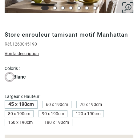
Store enrouleur tamisant motif Manhattan
Réf.
1263045190
Voir la description
Coloris :
Blanc
Largeur x Hauteur :
45 x 190cm
60 x 190cm
70 x 190cm
80 x 190cm
90 x 190cm
120 x 190cm
150 x 190cm
180 x 190cm