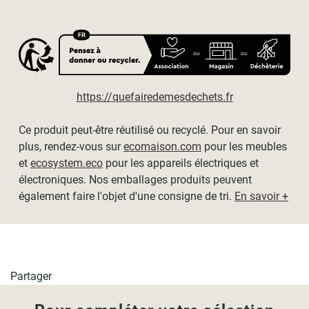
lorsque le store est entièrement descendu pour le rendu
esthétique. Merci de tenir compte de cela dans le choix de
la hauteur de votre store.
Dimensions disponibles :
https://quefairedemesdechets.fr
- L60cm x H190cm / L64cm x H190cm
Ce produit peut-être réutilisé ou recyclé. Pour en savoir
- L90cm x H190cm / L94cm x H190cm
plus, rendez-vous sur
ecomaison.com
pour les meubles
- L120cm x H190cm / L124cm x H190cm
et
ecosystem.eco
pour les appareils électriques et
électroniques. Nos emballages produits peuvent
- L150cm x H190cm / L154cm x H190cm
également faire l'objet d'une consigne de tri.
En savoir +
- L180cm x H190cm / L184cm x H190cm
- L210cm x H190cm / L214cm x H190cm
Partager