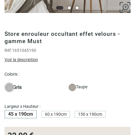
Store enrouleur occultant effet velours -
gamme Must
Réf.
1651045190
Voir la description
Coloris :
Gris
Taupe
Largeur x Hauteur :
45 x 190cm
60 x 190cm
150 x 190cm