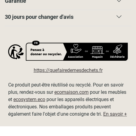
Garantie
hors mécanisme.
Possibilité de recoupe en largeur avec une paire de ciseaux
30 jours pour changer d'avis
et une scie à métaux.
Encombrement du store replié : 3,5cm
Nous recommandons de laisser un tour de tissu enroulé
lorsque le store est entièrement descendu pour le rendu
esthétique. Merci de tenir compte de cela dans le choix de
la hauteur de votre store.
https://quefairedemesdechets.fr
Dimensions disponibles (tissu / hors-tout) :
Ce produit peut-être réutilisé ou recyclé. Pour en savoir
- L60cm x H190cm / L64cm x H190cm
plus, rendez-vous sur
ecomaison.com
pour les meubles
- L90cm x H190cm / L94cm x H190cm
et
ecosystem.eco
pour les appareils électriques et
électroniques. Nos emballages produits peuvent
- L120cm x H190cm / L124cm x H190cm
également faire l'objet d'une consigne de tri.
En savoir +
- L150cm x H190cm / L154cm x H190cm
- L180cm x H190cm / L184cm x H190cm