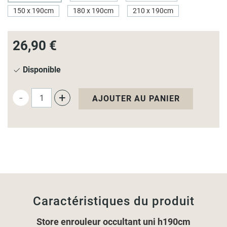
Bleu marine
Bleu foncé
150 x 190cm
180 x 190cm
210 x 190cm
Bleu glacier
Noir
26,90 €
Vert fougère
Moutarde
Disponible
-
+
AJOUTER AU PANIER
Caractéristiques du produit
Store enrouleur occultant uni h190cm