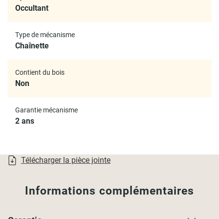
- Sécurité enfant
Occultant
Motorisation possible avec le
moteur E31
Type de mécanisme
Installation
Chaînette
- Type de pose : murale, plafond ou sur battant de fenêtre
Contient du bois
- Fixations à visser ou sans percer, au choix
Non
-
Fixations sans perçage
pour châssis de 1,5cm à 2,5cm de
largeur.
- Visserie incluse
Garantie mécanisme
2 ans
Contenu de l’emballage
- Tube de 25mm avec son tissu enroulé
- Mécanisme complet
Télécharger la pièce jointe
- Kit de fixations à visser et à clipser
- Notice de montage en français
Informations complémentaires
Dimensions
Les dimensions affichées sont les dimensions du tissu,