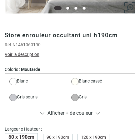
Store enrouleur occultant uni h190cm
Réf.
N1461060190
Voir la description
Coloris :
Moutarde
Blanc
Blanc cassé
Gris souris
Gris
Afficher + de couleur
Taupe
Gris rose
Sable
Gris anthracite
Largeur x Hauteur :
60 x 190cm
90 x 190cm
120 x 190cm