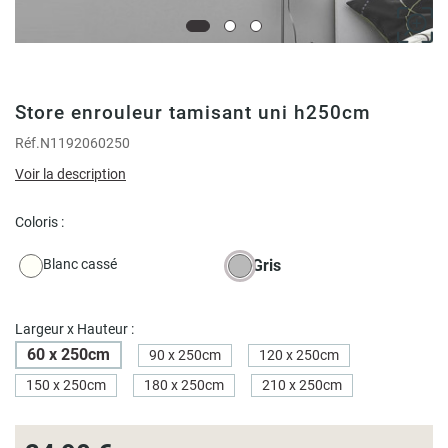
Store enrouleur tamisant uni h250cm
Réf.
N1192060250
Voir la description
Coloris :
Blanc cassé
Gris
Largeur x Hauteur :
60 x 250cm
90 x 250cm
120 x 250cm
150 x 250cm
180 x 250cm
210 x 250cm