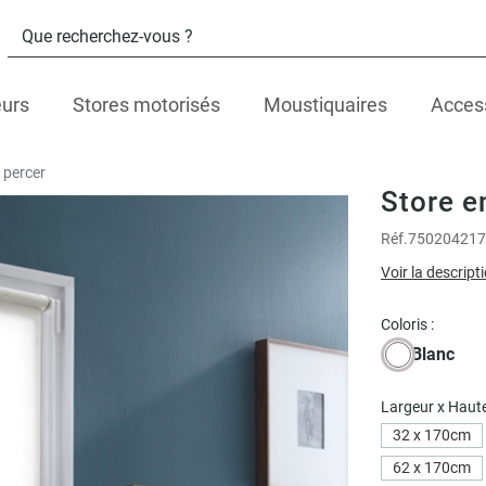
eurs
Stores motorisés
Moustiquaires
Acces
 percer
Store e
Réf.
750204217
Voir la descript
Coloris :
Blanc
Largeur x Haute
32 x 170cm
62 x 170cm