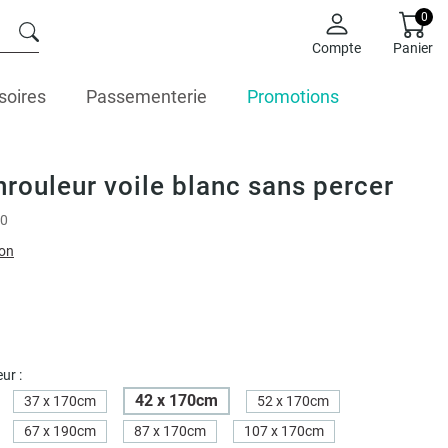
0
Compte
Panier
soires
Passementerie
Promotions
nrouleur voile blanc sans percer
0
ion
ur :
42 x 170cm
37 x 170cm
52 x 170cm
67 x 190cm
87 x 170cm
107 x 170cm