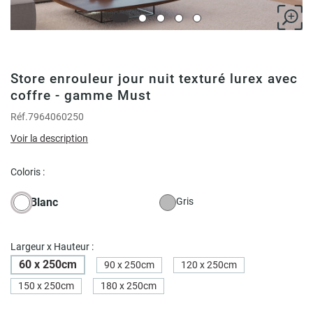
Store enrouleur jour nuit texturé lurex avec
coffre - gamme Must
Réf.
7964060250
Voir la description
Coloris :
Blanc
Gris
Largeur x Hauteur :
60 x 250cm
90 x 250cm
120 x 250cm
150 x 250cm
180 x 250cm