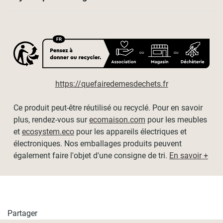
Contenu de l’emballage
- Tube de 28mm avec son tissu enroulé
- Mécanisme complet
- Kit de fixations
- Notice de montage en français
Dimensions
https://quefairedemesdechets.fr
- Les dimensions affichées sont les dimensions du tissu,
hors mécanisme.
Ce produit peut-être réutilisé ou recyclé. Pour en savoir
- Recoupe en largeur possible en faisant appel à notre
plus, rendez-vous sur
ecomaison.com
pour les meubles
service de recoupe (voir détails dans le choix des
et
ecosystem.eco
pour les appareils électriques et
dimensions).
électroniques. Nos emballages produits peuvent
- Vous avez besoin d'une largeur spécifique ? Nous
également faire l'objet d'une consigne de tri.
En savoir +
recoupons sur demande à la largeur souhaitée (voir détail
dans le choix des dimensions).
- Encombrement du store remonté : environ 6cm
Dimensions disponibles :
Partager