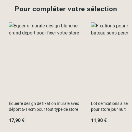
- L60 x H250cm (Largeur hors-tout 63cm)
Pour compléter votre sélection
- L90 x H250cm (Largeur hors-tout 93cm)
- L120 x H250cm (Largeur hors-tout 123cm)
- L150 x H250cm (Largeur hors-tout 153cm)
- L180 x H250cm (Largeur hors-tout 183cm)
Équerre design de fixation murale avec
Lot de fixations à ser
déport 6-14cm pour tout type de store
pour store jour nuit
17,90 €
11,90 €