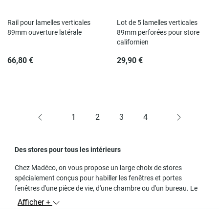
Rail pour lamelles verticales
Lot de 5 lamelles verticales
89mm ouverture latérale
89mm perforées pour store
californien
66,80 €
29,90 €
1
2
3
4
Des stores pour tous les intérieurs
Chez Madéco, on vous propose un large choix de stores
spécialement conçus pour habiller les fenêtres et portes
fenêtres d'une pièce de vie, d'une chambre ou d'un bureau. Le
store enrouleur
s'adapte à tout type de pièce, c'est un
Afficher +
intemporel. Dans sa version
jour nuit
, il apporte une touche de